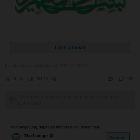
Ilmu tanpa praktek/amal, bagai pohon yang
Lihat isi thread
tak berbuah
Diubah oleh User telah dihapus 10-07-2014 08:35
Spoiler
for
HT #1
:
0
101.6K
1.2K
Tulis komentar menarik atau mention replykgpt untuk
ngobrol seru
Mari bergabung, dapatkan informasi dan teman baru!
The Lounge
Gabung