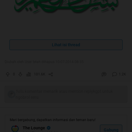
Ilmu tanpa praktek/amal, bagai pohon yang
Lihat isi thread
tak berbuah
Diubah oleh User telah dihapus 10-07-2014 08:35
Spoiler
for
HT #1
:
0
101.6K
1.2K
Tulis komentar menarik atau mention replykgpt untuk
ngobrol seru
Mari bergabung, dapatkan informasi dan teman baru!
The Lounge
Gabung