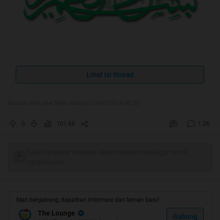
Ilmu tanpa praktek/amal, bagai pohon yang
Lihat isi thread
tak berbuah
Diubah oleh User telah dihapus 10-07-2014 08:35
Spoiler
for
HT #1
:
0
101.6K
1.2K
Tulis komentar menarik atau mention replykgpt untuk
ngobrol seru
Mari bergabung, dapatkan informasi dan teman baru!
The Lounge
Gabung