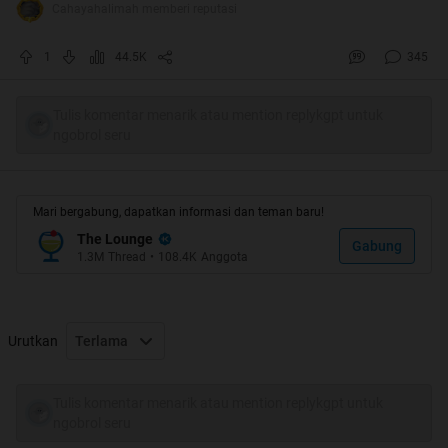
Cahayahalimah memberi reputasi
1
44.5K
345
Tulis komentar menarik atau mention replykgpt untuk
ngobrol seru
Film “Noah” yang dibintangi oleh aktor Russell Crowe
benar-benar menjadi kontroversi. Sebelumnya beberapa
negara timur tengah, seperti Qatar, Bahrain, Mesir, dan Uni
Mari bergabung, dapatkan informasi dan teman baru!
Emirat Arab, melarang penayangan film tersebut karena
The Lounge
Gabung
dianggap telah menyalahi atau bertentangan dengan
1.3M
Thread
•
108.4K
Anggota
ajaran agama. (Baca:
http://icrp-online.org/2014/03/14/ki...negara-muslim/
).
Urutkan
Terlama
Tulis komentar menarik atau mention replykgpt untuk
ngobrol seru