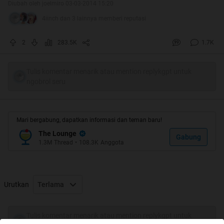
Diubah oleh joelmiro 03-03-2014 15:20
4iinch dan 3 lainnya memberi reputasi
2
283.5K
1.7K
Tulis komentar menarik atau mention replykgpt untuk
ngobrol seru
Mari bergabung, dapatkan informasi dan teman baru!
The Lounge
Gabung
1.3M
Thread
•
108.3K
Anggota
Urutkan
Terlama
Tulis komentar menarik atau mention replykgpt untuk