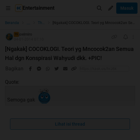
Entertainment
Masuk
...
Beranda
The Lounge
[Ngakak] COCOKLOGI. Teori yg Mncocok2an Semua Hal dgn Konspirasi Wahyudi dkk. +PIC!
joelmiro
TS
04-01-2014 07:10
[Ngakak] COCOKLOGI. Teori yg Mncocok2an Semua
Hal dgn Konspirasi Wahyudi dkk. +PIC!
Bagikan
Quote:
Semoga gak
Lihat isi thread