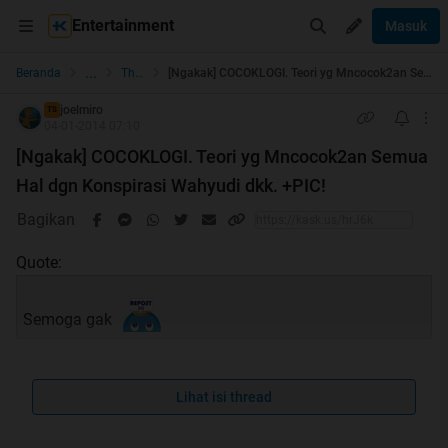
Entertainment
Masuk
...
Beranda
The Lounge
[Ngakak] COCOKLOGI. Teori yg Mncocok2an Semua Hal dgn Konspirasi Wahyudi dkk. +PIC!
joelmiro
TS
04-01-2014 07:10
[Ngakak] COCOKLOGI. Teori yg Mncocok2an Semua
Hal dgn Konspirasi Wahyudi dkk. +PIC!
Bagikan
Quote:
Semoga gak
Lihat isi thread