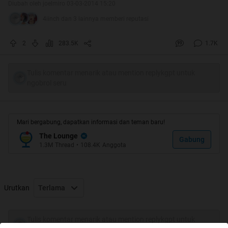
Diubah oleh joelmiro 03-03-2014 15:20
4iinch dan 3 lainnya memberi reputasi
2
283.5K
1.7K
Tulis komentar menarik atau mention replykgpt untuk
ngobrol seru
Mari bergabung, dapatkan informasi dan teman baru!
The Lounge
Gabung
1.3M
Thread
•
108.4K
Anggota
Urutkan
Terlama
Tulis komentar menarik atau mention replykgpt untuk