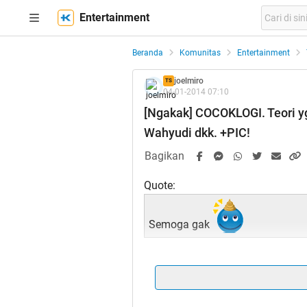
Entertainment
Beranda
Komunitas
Entertainment
joelmiro
TS
04-01-2014 07:10
[Ngakak] COCOKLOGI. Teori 
Wahyudi dkk. +PIC!
Bagikan
Quote:
Semoga gak