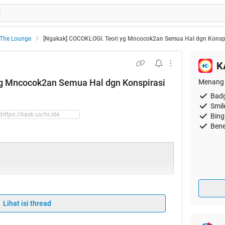
The Lounge
[Ngakak] COCOKLOGI. Teori yg Mncocok2an Semua Hal dgn Konspi
K
yg Mncocok2an Semua Hal dgn Konspirasi
Menang 
Badg
Smil
Bing
Bene
Lihat isi thread