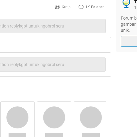
T
Kutip
1K
Balasan
1
Forum ba
gambar, 
tion replykgpt untuk ngobrol seru
unik.
tion replykgpt untuk ngobrol seru
ga usah lama-lama
jangan lupa gan
bukan