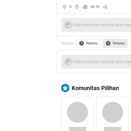
0
48.1K
Tulis komentar menarik atau men
Spoiler
for
Bukti
:
Urutan
Terbaru
Terlama
Tulis komentar menarik atau men
Cekidot gan
Komunitas Pilihan
Spoiler
for
Bumi
:
Keren-Keren gan