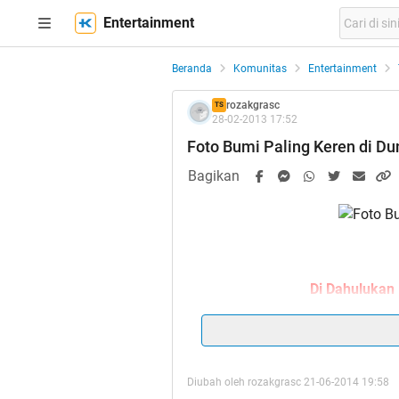
Entertainment
Beranda
Komunitas
Entertainment
rozakgrasc
TS
28-02-2013 17:52
Foto Bumi Paling Keren di Du
Bagikan
Di Dahulukan
Diubah oleh rozakgrasc 21-06-2014 19:58