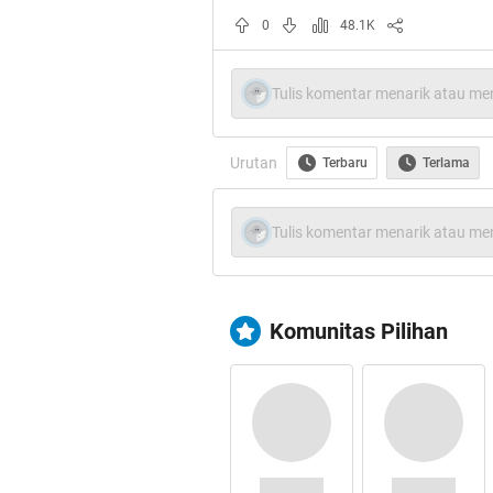
0
48.1K
Tulis komentar menarik atau men
Spoiler
for
Bukti
:
Urutan
Terbaru
Terlama
Tulis komentar menarik atau men
Cekidot gan
Komunitas Pilihan
Spoiler
for
Bumi
:
Keren-Keren gan