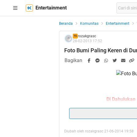
Entertainment
Beranda
Komunitas
Entertainment
rozakgrasc
TS
28-02-2013 17:52
Foto Bumi Paling Keren di Du
Bagikan
Di Dahulukan
Diubah oleh rozakgrasc 21-06-2014 19:58