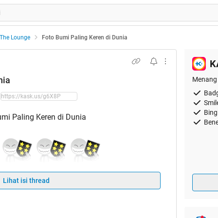
The Lounge
Foto Bumi Paling Keren di Dunia
K
nia
Menang 
Badg
Smil
Bing
Bene
Lihat isi thread