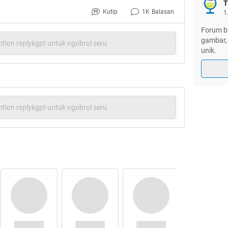
T
Kutip
1K
Balasan
1
Forum ba
gambar, 
tion replykgpt untuk ngobrol seru
unik.
tion replykgpt untuk ngobrol seru
ga usah lama-lama
jangan lupa gan
bukan