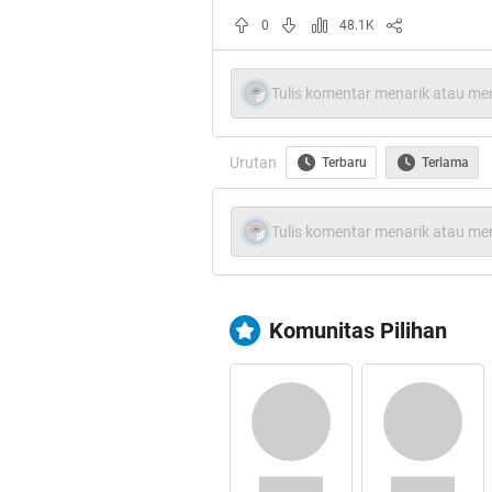
0
48.1K
Tulis komentar menarik atau men
Spoiler
for
Bukti
:
Urutan
Terbaru
Terlama
Tulis komentar menarik atau men
Cekidot gan
Komunitas Pilihan
Spoiler
for
Bumi
:
Keren-Keren gan