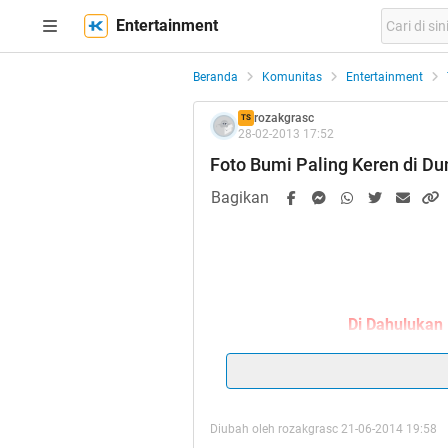
Entertainment
Beranda
Komunitas
Entertainment
rozakgrasc
TS
28-02-2013 17:52
Foto Bumi Paling Keren di Du
Bagikan
Di Dahulukan
Diubah oleh rozakgrasc 21-06-2014 19:58