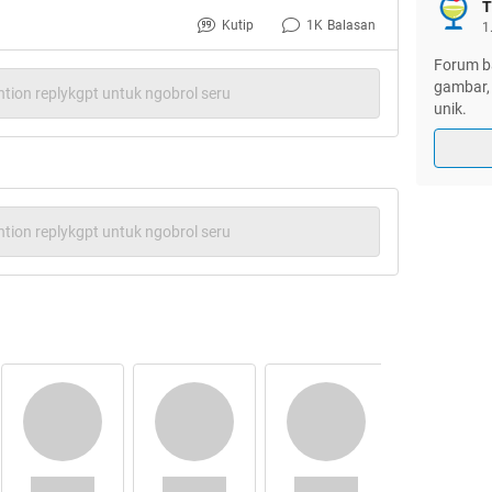
T
Kutip
1K
Balasan
1
Forum ba
gambar, 
tion replykgpt untuk ngobrol seru
unik.
tion replykgpt untuk ngobrol seru
ga usah lama-lama
jangan lupa gan
bukan