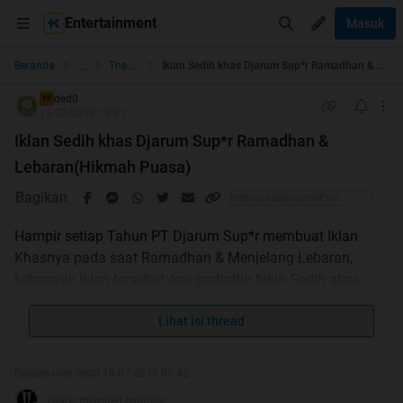
Entertainment
Masuk
...
Beranda
The Lounge
Iklan Sedih khas Djarum Sup*r Ramadhan & Lebaran(Hikmah Puasa)
ded0
TS
13-07-2013 18:31
Iklan Sedih khas Djarum Sup*r Ramadhan &
Lebaran(Hikmah Puasa)
Bagikan
Hampir setiap Tahun PT Djarum Sup*r membuat Iklan
Khasnya pada saat Ramadhan & Menjelang Lebaran,
kebanyak Iklan tersebut Ane perhatiin bikin Sedih atau
paling tidak Hatinya tergugah,dengan melihat Iklan
tersebut. Sebenernya banyak iklan kaya beginian tiap
Lihat isi thread
bulan puasa ,Tetapi Ane milih yg Ini krn banyak dan
Diubah oleh ded0 18-07-2013 09:42
berepisode jadi penasaran
..gak banyak Cocot
zharki memberi reputasi