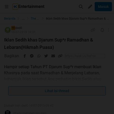
Entertainment
Masuk
...
Beranda
The Lounge
Iklan Sedih khas Djarum Sup*r Ramadhan & Lebaran(Hikmah Puasa)
ded0
TS
13-07-2013 18:31
Iklan Sedih khas Djarum Sup*r Ramadhan &
Lebaran(Hikmah Puasa)
Bagikan
Hampir setiap Tahun PT Djarum Sup*r membuat Iklan
Khasnya pada saat Ramadhan & Menjelang Lebaran,
kebanyak Iklan tersebut Ane perhatiin bikin Sedih atau
paling tidak Hatinya tergugah,dengan melihat Iklan
tersebut. Sebenernya banyak iklan kaya beginian tiap
Lihat isi thread
bulan puasa ,Tetapi Ane milih yg Ini krn banyak dan
Diubah oleh ded0 18-07-2013 09:42
berepisode jadi penasaran
..gak banyak Cocot
zharki memberi reputasi