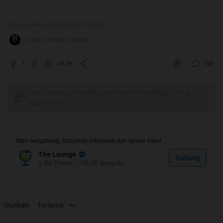
Diubah oleh ded0 18-07-2013 09:42
zharki memberi reputasi
1
49.3K
708
Tulis komentar menarik atau mention replykgpt untuk
ngobrol seru
Mari bergabung, dapatkan informasi dan teman baru!
The Lounge
Gabung
1.3M
Thread
•
108.3K
Anggota
Urutkan
Terlama