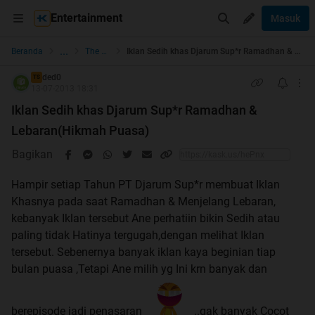
Entertainment
Masuk
...
Beranda
The Lounge
Iklan Sedih khas Djarum Sup*r Ramadhan & Lebaran(Hikmah Puasa)
ded0
TS
13-07-2013 18:31
Iklan Sedih khas Djarum Sup*r Ramadhan &
Lebaran(Hikmah Puasa)
Bagikan
Hampir setiap Tahun PT Djarum Sup*r membuat Iklan
Khasnya pada saat Ramadhan & Menjelang Lebaran,
kebanyak Iklan tersebut Ane perhatiin bikin Sedih atau
paling tidak Hatinya tergugah,dengan melihat Iklan
tersebut. Sebenernya banyak iklan kaya beginian tiap
bulan puasa ,Tetapi Ane milih yg Ini krn banyak dan
berepisode jadi penasaran
..gak banyak Cocot