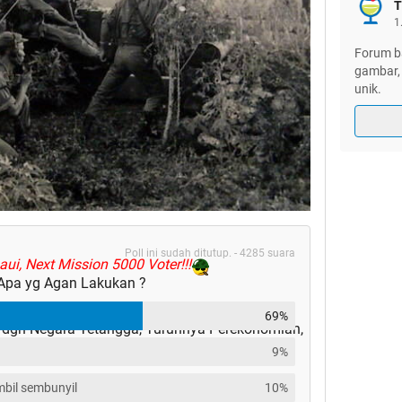
T
1
Forum ba
gambar, 
unik.
Poll ini sudah ditutup. - 4285 suara
ui, Next Mission 5000 Voter!!!
r Apa yg Agan Lakukan ?
k bisa di prediksi oleh siapapun
69%
ta dgn Negara Tetangga, Turunnya Perekonomian,
ya di negara2 yg sedang berkembang, tak
]
9%
bil sembunyil
10%