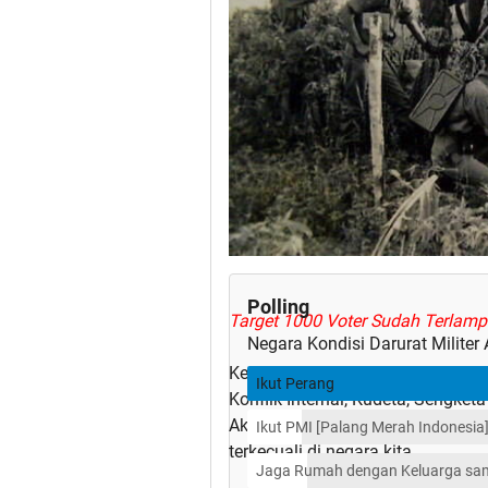
Polling
Target 1000 Voter Sudah Terlampa
Negara Kondisi Darurat Milite
Kestabilitasan sebuah negara tida
Ikut Perang
Konflik Internal, Kudeta, Sengke
Aksi Separatis kerap bermunculn
Ikut PMI [Palang Merah Indonesia
terkecuali di negara kita.
Jaga Rumah dengan Keluarga sam