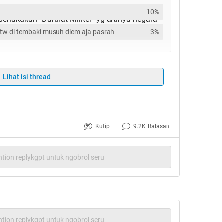
i pada negara kita
10%
lakukan "Darurat Militer" yg artinya negara
tw di tembaki musuh diem aja pasrah
3%
Lihat isi thread
9a80c00000Kekuatan militer kita jaman bung
Kutip
9.2K
Balasan
tion replykgpt untuk ngobrol seru
tion replykgpt untuk ngobrol seru