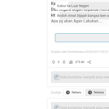
Kalaupun suatau hari nanti terjad
Kabur ke Luar Negeri
Dan negara degan terpaksa member
kita dalam kondisi siap "Perang"
Bodoh Amat Dijajah bangsa laen a
Apa yg akan Agan Lakukan....
Video Heroic By TruPicIII ►
[QUOTE=TruPicIII;5152fd831ed71
Karno
Diubah oleh formilkaskus 04-05-2013 05:51
0
275.8K
Tulis komentar menarik atau men
Urutan
Terbaru
Terlama
Tulis komentar menarik atau men