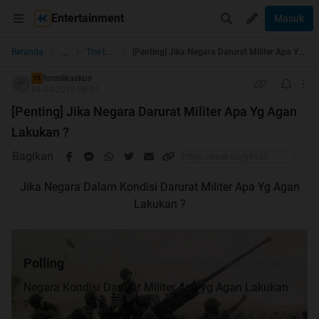
Entertainment
Masuk
...
Beranda
The Lounge
[Penting] Jika Negara Darurat Militer Apa Yg Agan Lakukan ?
formilkaskus
TS
04-04-2013 06:01
[Penting] Jika Negara Darurat Militer Apa Yg Agan
Lakukan ?
Bagikan
Jika Negara Dalam Kondisi Darurat Militer Apa Yg Agan
Lakukan ?
Polling
Poll ini sudah ditutup. - 4285 suara
Negara Kondisi Darurat Militer Apa yg Agan Lakukan
?