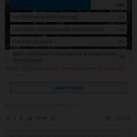
Ikut Perang
69%
Ikut PMI [Palang Merah Indonesia]
9%
Jaga Rumah dengan Keluarga sambil sembunyil
10%
Kabur ke Luar Negeri
10%
Bodoh Amat Dijajah bangsa laen atw di tembaki musuh
3%
diem aja pasrah
Target 1000 Voter Sudah Terlampaui, Next Mission 5000
Voter!!!
Lihat isi thread
Kestabilitasan sebuah negara tidak bisa di prediksi oleh
siapapun
Konflik Internal, Kudeta, Sengketa dgn Negara Tetangga,
Diubah oleh formilkaskus 04-05-2013 05:51
Turunnya Perekonomian, Aksi Separatis kerap
0
275.8K
9.2K
bermunculnya di negara2 yg sedang berkembang, tak
terkecuali di negara kita.
Tulis komentar menarik atau mention replykgpt untuk