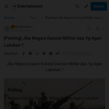
Entertainment
Masuk
...
Beranda
The Lounge
[Penting] Jika Negara Darurat Militer Apa Yg Agan Lakukan ?
formilkaskus
TS
04-04-2013 06:01
[Penting] Jika Negara Darurat Militer Apa Yg Agan
Lakukan ?
Bagikan
Jika Negara Dalam Kondisi Darurat Militer Apa Yg Agan
Lakukan ?
Polling
Poll ini sudah ditutup. - 4285 suara
Negara Kondisi Darurat Militer Apa yg Agan Lakukan
?