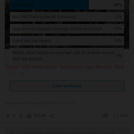
Ikut Perang
69%
Ikut PMI [Palang Merah Indonesia]
9%
Jaga Rumah dengan Keluarga sambil sembunyil
10%
Kabur ke Luar Negeri
10%
Bodoh Amat Dijajah bangsa laen atw di tembaki musuh
3%
diem aja pasrah
Target 1000 Voter Sudah Terlampaui, Next Mission 5000
Voter!!!
Lihat isi thread
Kestabilitasan sebuah negara tidak bisa di prediksi oleh
siapapun
Konflik Internal, Kudeta, Sengketa dgn Negara Tetangga,
Diubah oleh formilkaskus 04-05-2013 05:51
Turunnya Perekonomian, Aksi Separatis kerap
0
275.8K
9.2K
bermunculnya di negara2 yg sedang berkembang, tak
terkecuali di negara kita.
Tulis komentar menarik atau mention replykgpt untuk