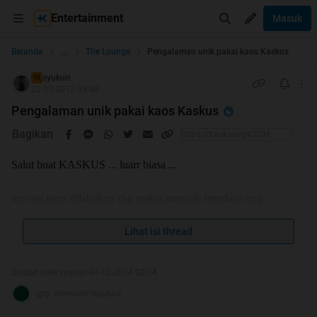
Entertainment
Masuk
...
Beranda
The Lounge
Pengalaman unik pakai kaos Kaskus
syukuri
TS
22-09-2012 09:48
Pengalaman unik pakai kaos Kaskus
Bagikan
Salut buat KASKUS ... luarr biasa ...
inovasi terus dilakukan shg makin menarik interface-nya ...
makin semarak forum-forum nya ...
Lihat isi thread
makin rame FJB nya ... (padahal tanpa iklan di media elektronik
kayak situs jual beli milik tetangga sebelah hehehe)
Diubah oleh syukuri 04-12-2014 02:14
wajar aja, kalo terus membengkak membernya ... bravo banget
grg. memberi reputasi
dah