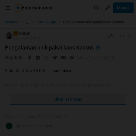
Entertainment
Masuk
...
Beranda
The Lounge
Pengalaman unik pakai kaos Kaskus
syukuri
TS
22-09-2012 09:48
Pengalaman unik pakai kaos Kaskus
Bagikan
Salut buat KASKUS ... luarr biasa ...
inovasi terus dilakukan shg makin menarik interface-nya ...
makin semarak forum-forum nya ...
Lihat isi thread
makin rame FJB nya ... (padahal tanpa iklan di media elektronik
kayak situs jual beli milik tetangga sebelah hehehe)
Diubah oleh syukuri 04-12-2014 02:14
wajar aja, kalo terus membengkak membernya ... bravo banget
grg. memberi reputasi
dah