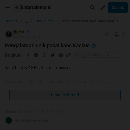
Entertainment
Masuk
...
Beranda
The Lounge
Pengalaman unik pakai kaos Kaskus
syukuri
TS
22-09-2012 09:48
Pengalaman unik pakai kaos Kaskus
Bagikan
Salut buat KASKUS ... luarr biasa ...
inovasi terus dilakukan shg makin menarik interface-nya ...
makin semarak forum-forum nya ...
Lihat isi thread
makin rame FJB nya ... (padahal tanpa iklan di media elektronik
kayak situs jual beli milik tetangga sebelah hehehe)
Diubah oleh syukuri 04-12-2014 02:14
wajar aja, kalo terus membengkak membernya ... bravo banget
grg. memberi reputasi
dah