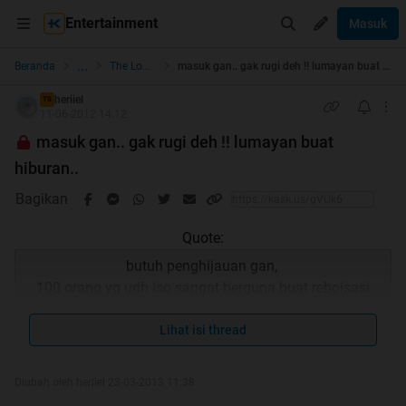
Entertainment
Masuk
...
Beranda
The Lounge
masuk gan.. gak rugi deh !! lumayan buat hiburan..
heriiel
TS
11-06-2012 14:12
masuk gan.. gak rugi deh !! lumayan buat
hiburan..
Bagikan
Quote:
butuh penghijauan gan,
100 orang yg udh iso sangat berguna buat reboisasi
saya, timpuk cendol gan biar seger lagi
A : kenapa ID lu jadi merah?
Lihat isi thread
gue : ditimpuk bata sama sesepuh KSP
.
A : oh, mg apa yg terjadi
Diubah oleh heriiel 23-03-2013 11:38
gue : cek aja ke TKP,
KLIK BRAY