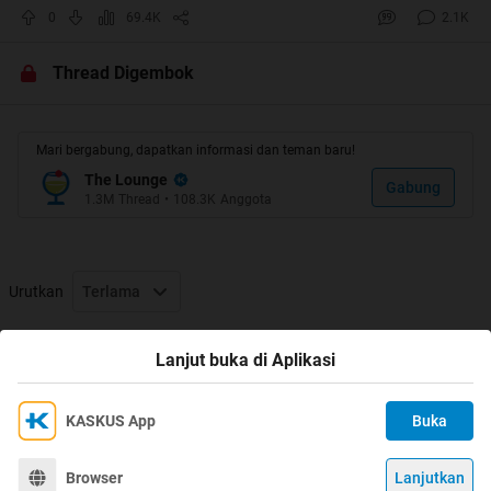
0
69.4K
2.1K
Thread Digembok
Mari bergabung, dapatkan informasi dan teman baru!
Mohon dibantu rate & komengnya ya gan
Terimakasih
The Lounge
Gabung
1.3M
Thread
•
108.3K
Anggota
"Coba Agan hubungkan"
Urutkan
Terlama
Tanggal lahir agan/sis
Thread Digembok
Lanjut buka di Aplikasi
Quote:
KASKUS App
Buka
Ikuti KASKUS di
Kami menggunakan Cookies
1. Di cium Coba
Dengan terus mengakses situs ini dan mengklik tombol
2. Di tembak
Terima
Browser
Lanjutkan
©
2026
KASKUS, PT Darta Media Indonesia. All rights reserved.
"Terima", Anda menyetujui
Kebijakan Cookies
kami.