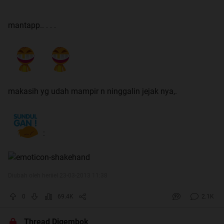
mantapp.. . . .
makasih yg udah mampir n ninggalin jejak nya,.
:
Diubah oleh heriiel 23-03-2013 11:38
0
69.4K
2.1K
Thread Digembok