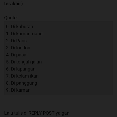
terakhir)
Quote:
0. Di kuburan
1. Di kamar mandi
2. Di Paris
3. Di london
4. Di pasar
5. Di tengah jalan
6. Di lapangan
7. Di kolam ikan
8. Di panggung
9. Di kamar
Lalu tulis di REPLY POST ya gan