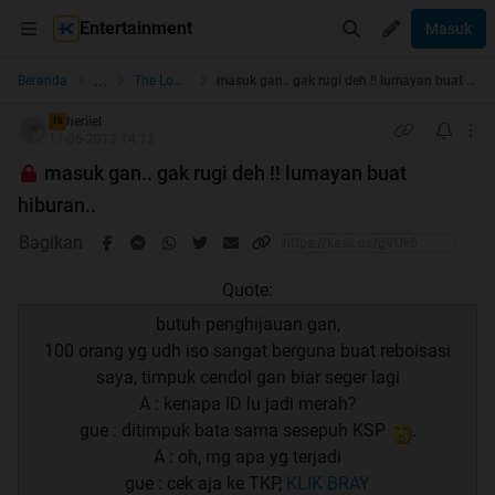
Entertainment
Masuk
...
Beranda
The Lounge
masuk gan.. gak rugi deh !! lumayan buat hiburan..
heriiel
TS
11-06-2012 14:12
masuk gan.. gak rugi deh !! lumayan buat
hiburan..
Bagikan
Quote:
butuh penghijauan gan,
100 orang yg udh iso sangat berguna buat reboisasi
saya, timpuk cendol gan biar seger lagi
A : kenapa ID lu jadi merah?
gue : ditimpuk bata sama sesepuh KSP
.
A : oh, mg apa yg terjadi
gue : cek aja ke TKP,
KLIK BRAY