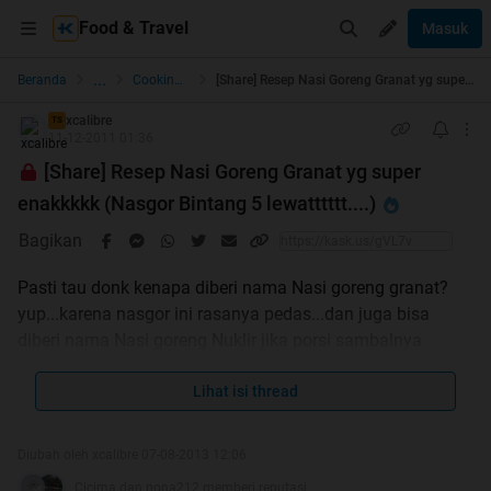
Food & Travel
Masuk
...
Beranda
Cooking & Resto Guide
[Share] Resep Nasi Goreng Granat yg super enakkkkk (Nasgor Bintang 5 lewatttttt....)
xcalibre
TS
11-12-2011 01:36
[Share] Resep Nasi Goreng Granat yg super
enakkkkk (Nasgor Bintang 5 lewatttttt....)
Bagikan
Pasti tau donk kenapa diberi nama Nasi goreng granat?
yup...karena nasgor ini rasanya pedas...dan juga bisa
diberi nama Nasi goreng Nuklir jika porsi sambalnya
ditambah
pokoknya nasi goreng ini rasanya super enak dah..sudah
Lihat isi thread
jadi makanan favorit di rumah ane soalnya. Berkiut
resepnya:
Diubah oleh xcalibre 07-08-2013 12:06
Cicima dan nona212 memberi reputasi