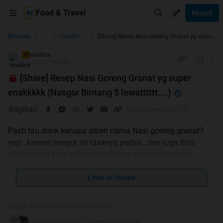
Food & Travel
Masuk
...
Beranda
Cooking & Resto Guide
[Share] Resep Nasi Goreng Granat yg super enakkkkk (Nasgor Bintang 5 lewatttttt....)
xcalibre
TS
11-12-2011 01:36
[Share] Resep Nasi Goreng Granat yg super
enakkkkk (Nasgor Bintang 5 lewatttttt....)
Bagikan
Pasti tau donk kenapa diberi nama Nasi goreng granat?
yup...karena nasgor ini rasanya pedas...dan juga bisa
diberi nama Nasi goreng Nuklir jika porsi sambalnya
ditambah
pokoknya nasi goreng ini rasanya super enak dah..sudah
Lihat isi thread
jadi makanan favorit di rumah ane soalnya. Berkiut
resepnya:
Diubah oleh xcalibre 07-08-2013 12:06
Cicima dan nona212 memberi reputasi