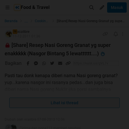
Food & Travel
Masuk
...
Beranda
Cooking & Resto Guide
[Share] Resep Nasi Goreng Granat yg super enakkkkk (Nasgor Bintang 5 lewatttttt....)
xcalibre
TS
11-12-2011 01:36
[Share] Resep Nasi Goreng Granat yg super
enakkkkk (Nasgor Bintang 5 lewatttttt....)
Bagikan
Pasti tau donk kenapa diberi nama Nasi goreng granat?
yup...karena nasgor ini rasanya pedas...dan juga bisa
diberi nama Nasi goreng Nuklir jika porsi sambalnya
ditambah
pokoknya nasi goreng ini rasanya super enak dah..sudah
Lihat isi thread
jadi makanan favorit di rumah ane soalnya. Berkiut
resepnya:
Diubah oleh xcalibre 07-08-2013 12:06
Cicima dan nona212 memberi reputasi