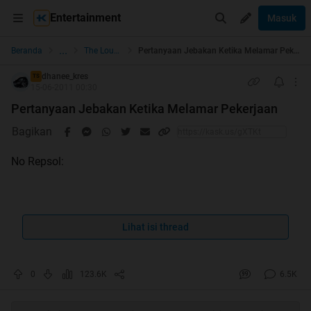
Entertainment
Masuk
...
Beranda
The Lounge
Pertanyaan Jebakan Ketika Melamar Pekerjaan
dhanee_kres
TS
15-06-2011 00:30
Pertanyaan Jebakan Ketika Melamar Pekerjaan
Bagikan
No Repsol:
Lihat isi thread
Pertanyaan Jebakan Ketika Melamar
Pekerjaan
0
123.6K
6.5K