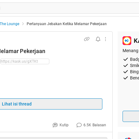
The Lounge
Pertanyaan Jebakan Ketika Melamar Pekerjaan
K
Melamar Pekerjaan
Menang 
Badg
Smil
Bing
Bene
Lihat isi thread
an Ketika Melamar Pekerjaan
Kutip
6.5K
Balasan