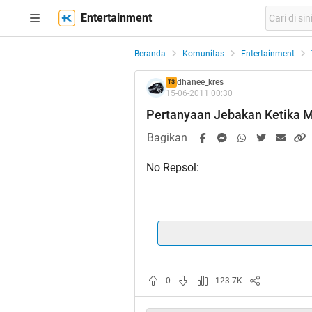
Entertainment
Beranda
Komunitas
Entertainment
dhanee_kres
TS
15-06-2011 00:30
Pertanyaan Jebakan Ketika 
Bagikan
No Repsol:
Pertanyaan Jebak
0
123.7K
Spoiler
for
1
: