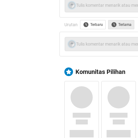
Tulis komentar menarik atau men
Urutan
Terbaru
Terlama
Spoiler
for
2
:
Tulis komentar menarik atau men
Spoiler
for
3
:
Komunitas Pilihan
Spoiler
for
4
: