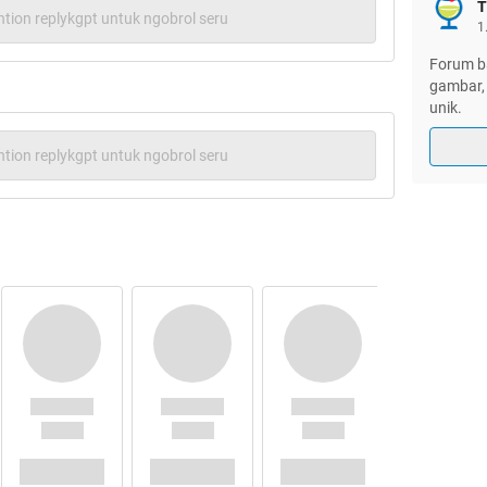
T
tion replykgpt untuk ngobrol seru
1
Forum ba
gambar, 
unik.
tion replykgpt untuk ngobrol seru