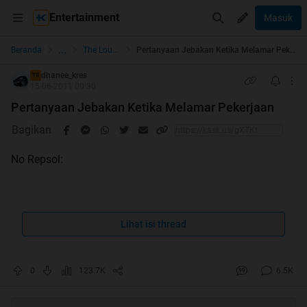
Entertainment
Masuk
...
Beranda
The Lounge
Pertanyaan Jebakan Ketika Melamar Pekerjaan
dhanee_kres
TS
15-06-2011 00:30
Pertanyaan Jebakan Ketika Melamar Pekerjaan
Bagikan
No Repsol:
Lihat isi thread
Pertanyaan Jebakan Ketika Melamar
Pekerjaan
0
123.7K
6.5K