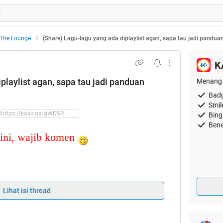
The Lounge
(Share) Lagu-lagu yang ada diplaylist agan, sapa tau jadi pandu
K
playlist agan, sapa tau jadi panduan
Menang 
Badg
Smil
Bing
Bene
ini, wajib komen
Quote:
Lihat isi thread
S dari pageone, ane sumpahin
i banned.