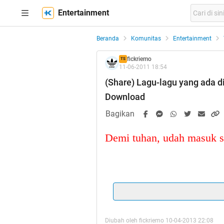
Entertainment
Beranda
Komunitas
Entertainment
fickriemo
TS
11-06-2011 18:54
(Share) Lagu-lagu yang ada di
Download
Bagikan
Demi tuhan, udah masuk s
Yang komennya COPA
biar d
Diubah oleh fickriemo 10-04-2013 22:08