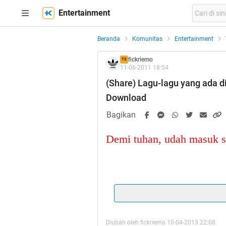
Entertainment
Beranda
Komunitas
Entertainment
fickriemo
TS
11-06-2011 18:54
(Share) Lagu-lagu yang ada di
Download
Bagikan
Demi tuhan, udah masuk s
Yang komennya COPA
biar d
Diubah oleh fickriemo 10-04-2013 22:08