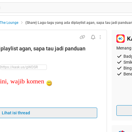
The Lounge
(Share) Lagu-lagu yang ada diplaylist agan, sapa tau jadi pandu
K
playlist agan, sapa tau jadi panduan
Menang 
Badg
Smil
Bing
Bene
ini, wajib komen
Quote:
Lihat isi thread
S dari pageone, ane sumpahin
i banned.