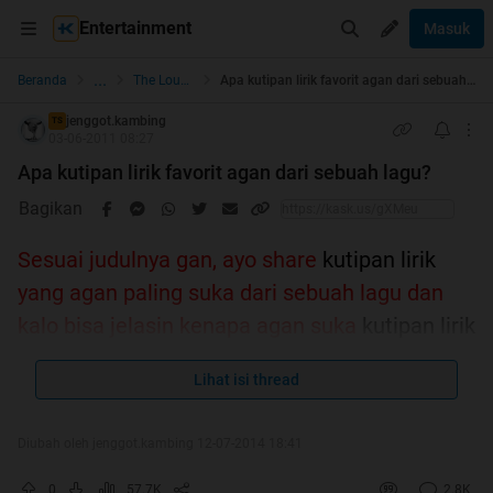
Entertainment
Masuk
...
Beranda
The Lounge
Apa kutipan lirik favorit agan dari sebuah lagu?
jenggot.kambing
TS
03-06-2011 08:27
Apa kutipan lirik favorit agan dari sebuah lagu?
Bagikan
Sesuai judulnya gan, ayo share
kutipan lirik
yang agan paling suka dari sebuah lagu dan
kalo bisa jelasin kenapa agan suka
kutipan lirik
tersebut..sebutin penyanyi/grupbandnya, boleh
Lihat isi thread
lirik tentang apa aja..dimulai dari ane:
Diubah oleh jenggot.kambing 12-07-2014 18:41
Quote:
Louis Armstrong - What A Wonderfull World
0
57.7K
2.8K