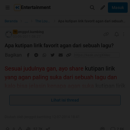
Entertainment
Masuk
...
Beranda
The Lounge
Apa kutipan lirik favorit agan dari sebuah lagu?
jenggot.kambing
TS
03-06-2011 08:27
Apa kutipan lirik favorit agan dari sebuah lagu?
Bagikan
Sesuai judulnya gan, ayo share
kutipan lirik
yang agan paling suka dari sebuah lagu dan
kalo bisa jelasin kenapa agan suka
kutipan lirik
tersebut..sebutin penyanyi/grupbandnya, boleh
Lihat isi thread
lirik tentang apa aja..dimulai dari ane:
Diubah oleh jenggot.kambing 12-07-2014 18:41
Quote:
Louis Armstrong - What A Wonderfull World
0
57.7K
2.8K