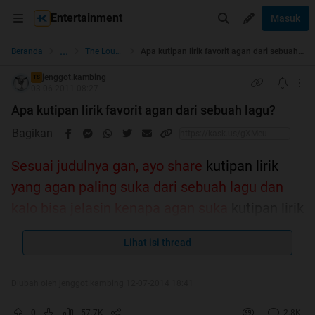
Entertainment
Masuk
...
Beranda
The Lounge
Apa kutipan lirik favorit agan dari sebuah lagu?
jenggot.kambing
TS
03-06-2011 08:27
Apa kutipan lirik favorit agan dari sebuah lagu?
Bagikan
Sesuai judulnya gan, ayo share
kutipan lirik
yang agan paling suka dari sebuah lagu dan
kalo bisa jelasin kenapa agan suka
kutipan lirik
tersebut..sebutin penyanyi/grupbandnya, boleh
Lihat isi thread
lirik tentang apa aja..dimulai dari ane:
Diubah oleh jenggot.kambing 12-07-2014 18:41
Quote:
Louis Armstrong - What A Wonderfull World
0
57.7K
2.8K