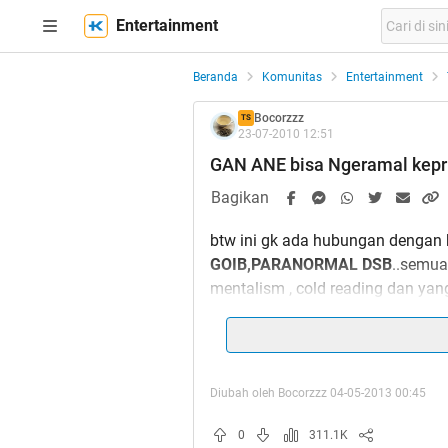
Entertainment
Beranda
Komunitas
Entertainment
Bocorzzz
TS
23-07-2010 12:51
GAN ANE bisa Ngeramal kepr
Bagikan
btw ini gk ada hubungan dengan 
GOIB,PARANORMAL DSB
..semuan
mentalism , cold reading dan yang 
gak 100 % akurat si tapi seiring 
jadi makin akurat deh tebakanya
Diubah oleh Bocorzzz 04-05-2013 00:45
BTW TSNYA uda Pensiun ngerama
tehnik ato liat2 aja),kalo misa
0
311.1K