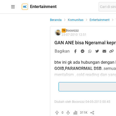
Entertainment
Beranda
Komunitas
Entertainment
Bocorzzz
TS
23-07-2010 12:51
GAN ANE bisa Ngeramal kepr
Bagikan
btw ini gk ada hubungan dengan 
GOIB,PARANORMAL DSB
..semuan
mentalism , cold reading dan yang 
gak 100 % akurat si tapi seiring 
jadi makin akurat deh tebakanya
Diubah oleh Bocorzzz 04-05-2013 00:45
BTW TSNYA uda Pensiun ngerama
tehnik ato liat2 aja),kalo misa
0
311K