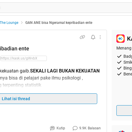
The Lounge
GAN ANE bisa Ngeramal kepribadian ente
K
ibadian ente
Menang 
Badg
Smil
Bing
kekuatan gaib.
SEKALI LAGI BUKAN KEKUATAN
Bene
ya bisa di pelajari pake ilmu psikologi ,
terpenting statistik
berjalanya waktu kalo agan sering mencoba pasti
Lihat isi thread
 hehe
l (mungkin main di mari cuman buat update
lkan Masih banyak peminatnya Nanti ane Update
Kutip
9.9K
Balasan