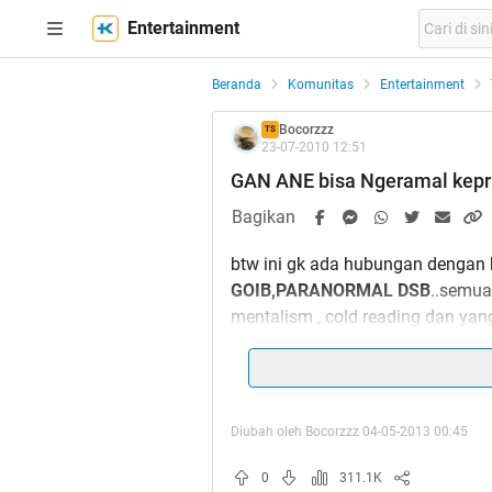
Entertainment
Beranda
Komunitas
Entertainment
Bocorzzz
TS
23-07-2010 12:51
GAN ANE bisa Ngeramal kepr
Bagikan
btw ini gk ada hubungan dengan 
GOIB,PARANORMAL DSB
..semuan
mentalism , cold reading dan yang 
gak 100 % akurat si tapi seiring 
jadi makin akurat deh tebakanya
Diubah oleh Bocorzzz 04-05-2013 00:45
BTW TSNYA uda Pensiun ngerama
tehnik ato liat2 aja),kalo misa
0
311.1K