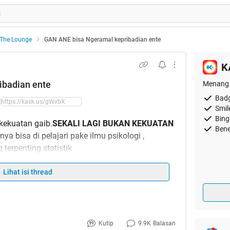
The Lounge
GAN ANE bisa Ngeramal kepribadian ente
K
ibadian ente
Menang 
Badg
Smil
Bing
kekuatan gaib.
SEKALI LAGI BUKAN KEKUATAN
Bene
ya bisa di pelajari pake ilmu psikologi ,
terpenting statistik
berjalanya waktu kalo agan sering mencoba pasti
Lihat isi thread
 hehe
l (mungkin main di mari cuman buat update
lkan Masih banyak peminatnya Nanti ane Update
Kutip
9.9K
Balasan