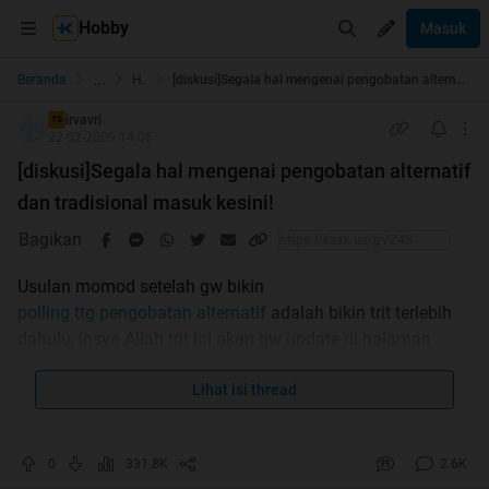
Hobby
Masuk
...
Beranda
Health
[diskusi]Segala hal mengenai pengobatan alternatif dan tradisional masuk kesini!
irvavri
TS
22-02-2009 14:06
[diskusi]Segala hal mengenai pengobatan alternatif
dan tradisional masuk kesini!
Bagikan
Usulan momod setelah gw bikin
polling ttg pengobatan alternatif
adalah bikin trit terlebih
dahulu, insya Allah trit ini akan gw update di halaman
pertama, jadi klo loe mau tanya-jawab mengenai
pengobatan alternatif dan tradisional, silakan omongin
Lihat isi thread
disini aja, jangan nyampah di FHM dulu, kata momod sih
ada kemungkinan tapi kecil utk subforum baru tersebut,
0
331.8K
2.6K
makanya liat aja dulu di trit ini apakah ada pengobatan