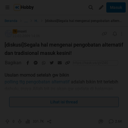
Hobby
Masuk
...
Beranda
Health
[diskusi]Segala hal mengenai pengobatan alternatif dan tradisional masuk kesini!
irvavri
TS
22-02-2009 14:06
[diskusi]Segala hal mengenai pengobatan alternatif
dan tradisional masuk kesini!
Bagikan
Usulan momod setelah gw bikin
polling ttg pengobatan alternatif
adalah bikin trit terlebih
dahulu, insya Allah trit ini akan gw update di halaman
pertama, jadi klo loe mau tanya-jawab mengenai
pengobatan alternatif dan tradisional, silakan omongin
Lihat isi thread
disini aja, jangan nyampah di FHM dulu, kata momod sih
ada kemungkinan tapi kecil utk subforum baru tersebut,
0
331.7K
2.6K
makanya liat aja dulu di trit ini apakah ada pengobatan