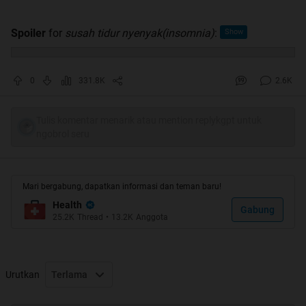
Spoiler
for
susah tidur nyenyak(insomnia)
:
0
331.8K
2.6K
Tulis komentar menarik atau mention replykgpt untuk
ngobrol seru
Mari bergabung, dapatkan informasi dan teman baru!
Health
Gabung
25.2K
Thread
•
13.2K
Anggota
Urutkan
Terlama