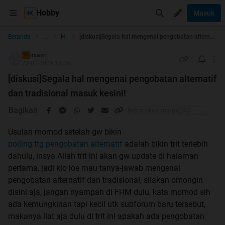
Hobby
Masuk
...
Beranda
Health
[diskusi]Segala hal mengenai pengobatan alternatif dan tradisional masuk kesini!
irvavri
TS
22-02-2009 14:06
[diskusi]Segala hal mengenai pengobatan alternatif
dan tradisional masuk kesini!
Bagikan
Usulan momod setelah gw bikin
polling ttg pengobatan alternatif
adalah bikin trit terlebih
dahulu, insya Allah trit ini akan gw update di halaman
pertama, jadi klo loe mau tanya-jawab mengenai
pengobatan alternatif dan tradisional, silakan omongin
disini aja, jangan nyampah di FHM dulu, kata momod sih
ada kemungkinan tapi kecil utk subforum baru tersebut,
makanya liat aja dulu di trit ini apakah ada pengobatan