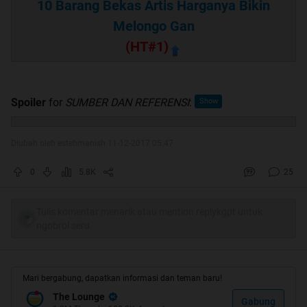
10 Barang Bekas Artis Harganya Bikin
Melongo Gan
(HT#1)
Spoiler
for
SUMBER DAN REFERENSI
:
Diubah oleh estehmanish 11-12-2017 05:47
0
5.8K
25
Tulis komentar menarik atau mention replykgpt untuk
ngobrol seru
Mari bergabung, dapatkan informasi dan teman baru!
The Lounge
Gabung