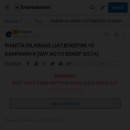
Entertainment
Masuk
...
Beranda
The Lounge
WANITA DILARANG LIAT BOKEP.INI 10 DAMPAKNYA [SAY NO TO BOKEP SISTA]
reivenom
TS
28-03-2016 14:00
WANITA DILARANG LIAT BOKEP.INI 10
DAMPAKNYA [SAY NO TO BOKEP SISTA]
Bagikan
WARNING!
BUAT ENTE PARA KRITIKUS YANG SUKA NGEBULLY
TERUS NGEBATA !
TANPA MENCERNA DULU ISI SUATU THREAD.
MENDINGAN ENTE LANGSUNG OUT AJA.
Lihat isi thread
DARIPADA NYESAL BACA INI THREAD SAMPE HABIS !
Diubah oleh reivenom 10-09-2019 16:36
OKE MAMEN