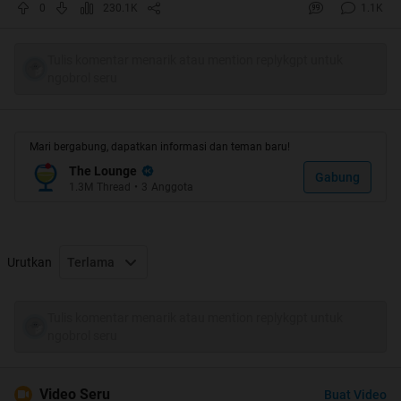
0
230.1K
1.1K
2 HARI NGGAK CEK KULKAS.
Tulis komentar menarik atau mention replykgpt untuk
ngobrol seru
SUDAH BEJIBUN-JIBUN YANG NGEBOMB DI THREAD INI
Mari bergabung, dapatkan informasi dan teman baru!
The Lounge
THANKS CENDOLNYA YA GAN :terimakasih
Gabung
1.3M
Thread
•
3
Anggota
Urutkan
Terlama
Tulis komentar menarik atau mention replykgpt untuk
ngobrol seru
Video Seru
Buat Video