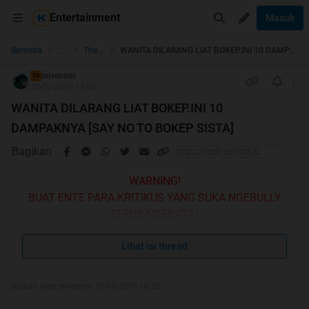
Entertainment
Masuk
...
Beranda
The Lounge
WANITA DILARANG LIAT BOKEP.INI 10 DAMPAKNYA [SAY NO TO BOKEP SISTA]
reivenom
TS
28-03-2016 14:00
WANITA DILARANG LIAT BOKEP.INI 10
DAMPAKNYA [SAY NO TO BOKEP SISTA]
Bagikan
WARNING!
BUAT ENTE PARA KRITIKUS YANG SUKA NGEBULLY
TERUS NGEBATA !
TANPA MENCERNA DULU ISI SUATU THREAD.
MENDINGAN ENTE LANGSUNG OUT AJA.
Lihat isi thread
DARIPADA NYESAL BACA INI THREAD SAMPE HABIS !
Diubah oleh reivenom 10-09-2019 16:36
OKE MAMEN