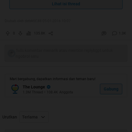
Aku Berlindung Dari Godaan Mafia
Lihat isi thread
Pembakar Hutan Yang Terkutuk
Diubah oleh detektif.88 05-01-2016 10:07
Quote:
0
135.8K
1.3K
Original Posted By
planetbekasi
►
Tulis komentar menarik atau mention replykgpt untuk
ngobrol seru
Mari bergabung, dapatkan informasi dan teman baru!
The Lounge
Gabung
1.3M
Thread
•
108.4K
Anggota
Urutkan
Terlama