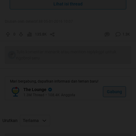
Aku Berlindung Dari Godaan Mafia
Lihat isi thread
Pembakar Hutan Yang Terkutuk
Diubah oleh detektif.88 05-01-2016 10:07
Quote:
0
135.8K
1.3K
Original Posted By
planetbekasi
►
Tulis komentar menarik atau mention replykgpt untuk
ngobrol seru
Mari bergabung, dapatkan informasi dan teman baru!
The Lounge
Gabung
1.3M
Thread
•
108.4K
Anggota
Urutkan
Terlama