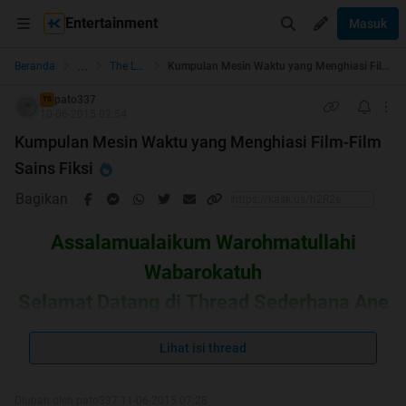
Entertainment
Masuk
...
Beranda
The Lounge
Kumpulan Mesin Waktu yang Menghiasi Film-Film Sains Fiksi
pato337
TS
10-06-2015 02:54
Kumpulan Mesin Waktu yang Menghiasi Film-Film
Sains Fiksi
Bagikan
Assalamualaikum Warohmatullahi
Wabarokatuh
Selamat Datang di Thread Sederhana Ane
Gan
Lihat isi thread
Diubah oleh pato337 11-06-2015 07:28