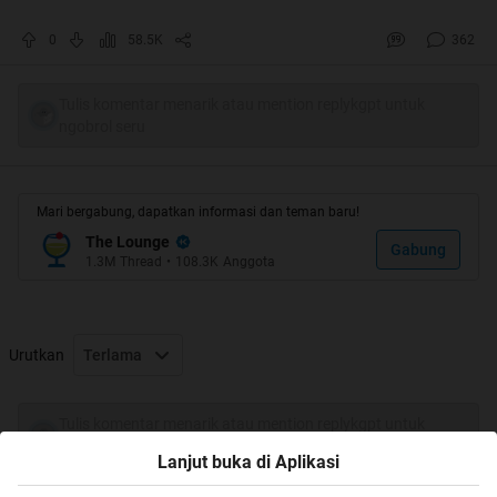
0
58.5K
362
Tulis komentar menarik atau mention replykgpt untuk
ngobrol seru
Mari bergabung, dapatkan informasi dan teman baru!
The Lounge
Gabung
1.3M
Thread
•
108.3K
Anggota
Urutkan
Terlama
Tulis komentar menarik atau mention replykgpt untuk
ngobrol seru
Lanjut buka di Aplikasi