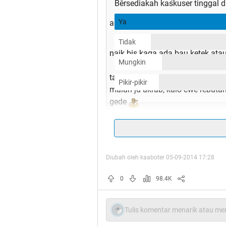
Bersediakah kaskuser tinggal d
Ya
ane cwe, mau tinggal disitu.. kyk
Tidak
naik bis kaga ada bau ketek ata
Mungkin
tapi kalo udah marahan cwe ser
Pikir-pikir
malah jd akrab, kalo cwe rebut
gede
kayak Amazon Lily di One Piece y
Diubah oleh kaaboter 05-09-2014 17:28
0
98.4K
Quote:
Tulis komentar menarik atau men
Original Posted By
QueenQindy