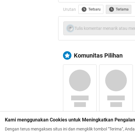
enak tuh, ane bisa pake baju se
Urutan
Terbaru
Terlama
Quote:
Tulis komentar menarik atau men
Komunitas Pilihan
Kami menggunakan Cookies untuk Meningkatkan Pengala
Dengan terus mengakses situs ini dan mengklik tombol "Terima", And