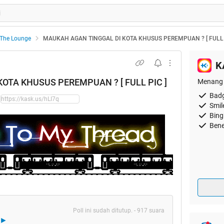
The Lounge
MAUKAH AGAN TINGGAL DI KOTA KHUSUS PEREMPUAN ? [ FULL 
K
OTA KHUSUS PEREMPUAN ? [ FULL PIC ]
Menang 
Badg
Smil
Bing
Bene
Poll ini sudah ditutup. - 917 suara
►