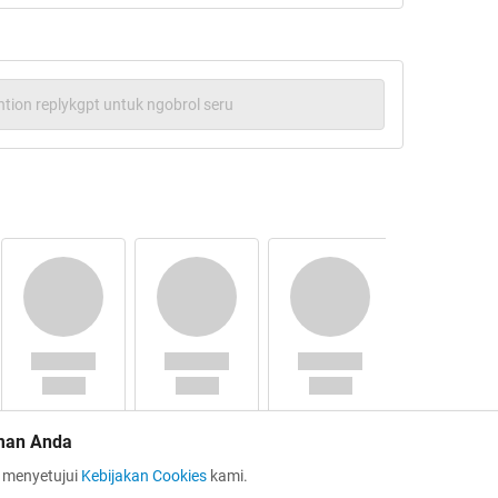
suka ane tanpa bngung d liat cowok
tion replykgpt untuk ngobrol seru
man Anda
a menyetujui
Kebijakan Cookies
kami.