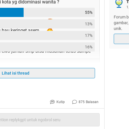
i kota yg didominasi wanita ?
T
1
55%
nya aman, tentram, rapi, banyak salon, trs kalo
Forum ba
gambar, 
13%
unik.
u bau keringet asem
17%
em Gan.. kalo cwo mah abis jotos"an kadang
16%
an cwo jaman smp bisa musuhan terus sampe
Lihat isi thread
ah Gan, pas bgt lagi di Brazil
Kutip
875
Balasan
tion replykgpt untuk ngobrol seru
►