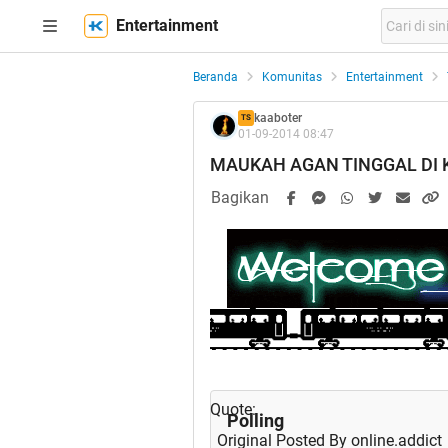
Entertainment
Beranda
Komunitas
Entertainment
kaaboter
TS
01-09-2014 08:47
MAUKAH AGAN TINGGAL DI K
Bagikan
Quote:
Polling
Original Posted By
online.addict