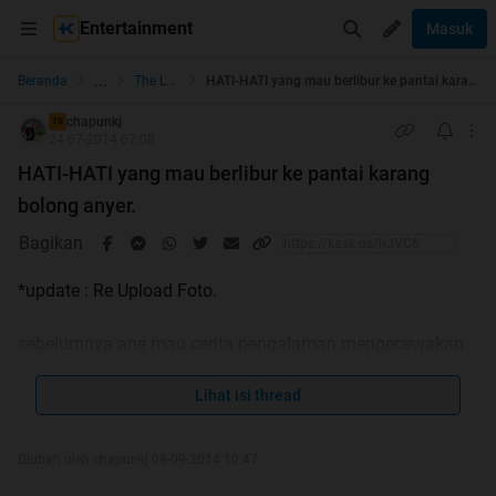
Entertainment
Masuk
...
Beranda
The Lounge
HATI-HATI yang mau berlibur ke pantai karang bolong anyer.
chapunkj
TS
24-07-2014 07:08
HATI-HATI yang mau berlibur ke pantai karang
bolong anyer.
Bagikan
*update : Re Upload Foto.
sebelumnya ane mau cerita pengalaman mengecewakan
ane ketika berlibur ke pantai karang bolong anyer. Kejadian
ini berlangsung pada tanggal 1 maret 2014 lalu. di hari itu
Lihat isi thread
ane berencana untuk liburan ke pantai karang bolong se
usai kerja sama temen" kampus. skip skip skip. langsung
Diubah oleh chapunkj 08-09-2014 10:47
to the point gan.