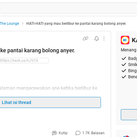
The Lounge
HATI-HATI yang mau berlibur ke pantai karang bolong anyer.
K
ke pantai karang bolong anyer.
Menang 
Badg
Smil
Bing
Bene
alaman mengecewakan ane ketika berlibur ke
dian ini berlangsung pada tanggal 1 maret 2014
tuk liburan ke pantai karang bolong se usai kerja
Lihat isi thread
ip. langsung to the point gan.
pan pintu wisata karang bolong, ane ama temen"
 dulu gan. setelah itu temen ane laper dan pengen
Kutip
1.7K
Balasan