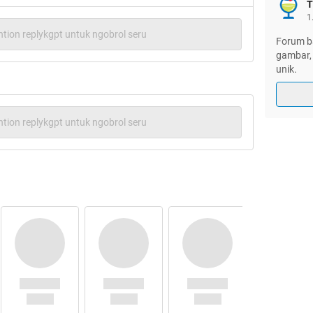
T
tu musolah persis.
1
h penjaga warungnya ngasih menu,
tion replykgpt untuk ngobrol seru
Forum ba
gambar, 
unik.
tion replykgpt untuk ngobrol seru
a ane biasa makan di warung makan pinggir jalan
gnya jujur, harganya jg masuk akal (top emang
l. BLEGAAAAAR, berasa di samber geledek gan .
zzzzz, awalnya ane ga percaya, mungkin nolnya
 kok masa sih tempat wisata murah banget.
 .
k harganya ama restoran seafood di jakarta aja