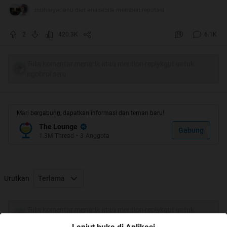
muharyadanu dan anasabila memberi reputasi
2
420.3K
6.1K
Tulis komentar menarik atau mention replykgpt untuk
ngobrol seru
Mari bergabung, dapatkan informasi dan teman baru!
The Lounge
Gabung
1.3M
Thread
•
3
Anggota
Urutkan
Terlama
Tulis komentar menarik atau mention replykgpt untuk
ngobrol seru