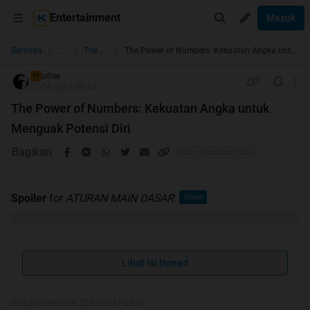
Entertainment
Masuk
...
Beranda
The Lounge
The Power of Numbers: Kekuatan Angka untuk Menguak Potensi Diri
ufree
TS
27-06-2014 09:47
The Power of Numbers: Kekuatan Angka untuk
Menguak Potensi Diri
Bagikan
Spoiler
for
ATURAN MAIN DASAR
:
Spoiler
for
PRIORITAS
:
Lihat isi thread
Diubah oleh ufree 22-07-2017 09:17