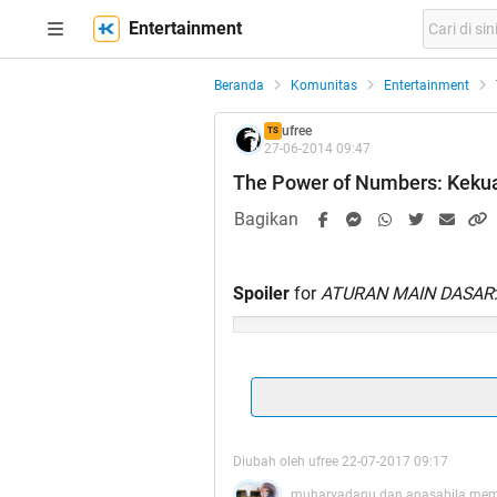
Entertainment
Beranda
Komunitas
Entertainment
ufree
TS
27-06-2014 09:47
The Power of Numbers: Kekua
Bagikan
Spoiler
for
ATURAN MAIN DASAR
Spoiler
for
PRIORITAS
:
Diubah oleh ufree 22-07-2017 09:17
muharyadanu dan anasabila memb