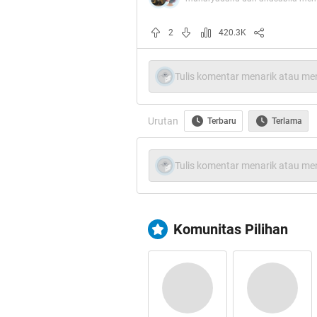
2
420.3K
Tulis komentar menarik atau men
Urutan
Terbaru
Terlama
Tulis komentar menarik atau men
Komunitas Pilihan