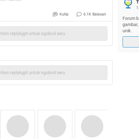
T
1
Kutip
6.1K
Balasan
Forum ba
gambar, 
unik.
tion replykgpt untuk ngobrol seru
tion replykgpt untuk ngobrol seru