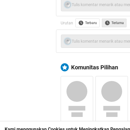
Tulis komentar menarik atau men
Urutan
Terbaru
Terlama
Tulis komentar menarik atau men
Komunitas Pilihan
Alhamdulillah, terimakas
semoga ilmu yang ane s
kita
Kami menggunakan Cookies untuk Meningkatkan Pengala