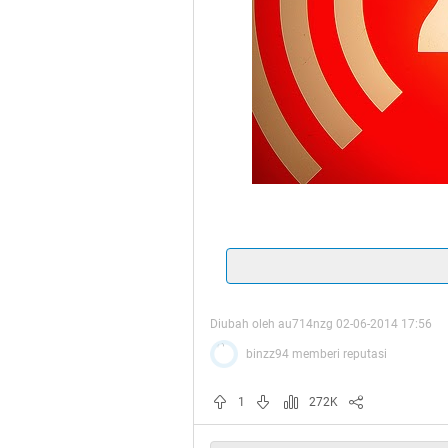
Assalamualaikum
Diubah oleh au714nzg 02-06-2014 17:56
Quote:
binzz94 memberi reputasi
1
272K