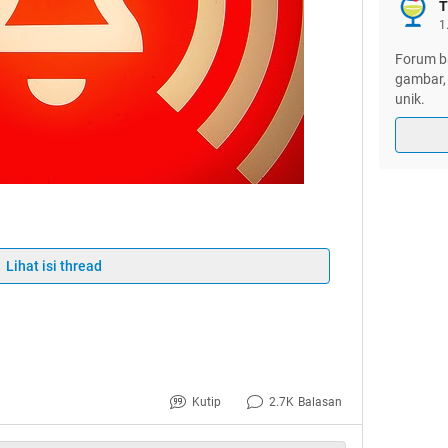
T
1
Forum ba
gambar, 
unik.
 Warahmatullahi Wabarakatuh
Lihat isi thread
Kutip
2.7K
Balasan