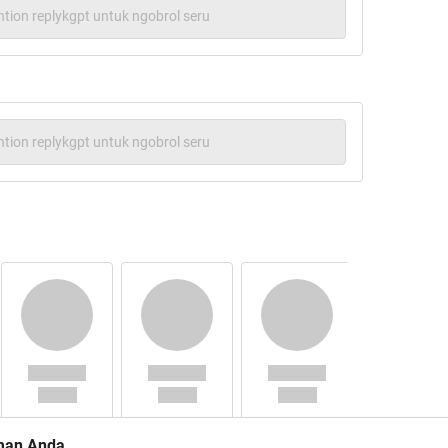
tion replykgpt untuk ngobrol seru
tion replykgpt untuk ngobrol seru
ih kepada kaskuser. Ini HT kedua ane,
hare ini bermanfaat untuk kehidupan
 semua Aamiin...
man Anda